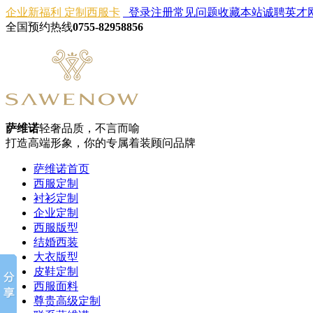
企业新福利 定制西服卡
登录
注册
常见问题
收藏本站
诚聘英才
全国预约热线
0755-82958856
萨维诺
轻奢品质，不言而喻
打造高端形象，你的专属着装顾问品牌
萨维诺首页
西服定制
衬衫定制
企业定制
西服版型
结婚西装
大衣版型
皮鞋定制
西服面料
尊贵高级定制